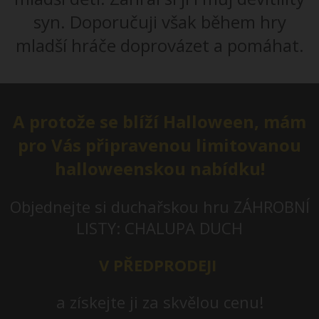
syn. Doporučuji však během hry
mladší hráče doprovázet a pomáhat.
A protože se blíží Halloween, mám
pro Vás připravenou limitovanou
halloweenskou nabídku!
Objednejte si duchařskou hru ZÁHROBNÍ
LISTY: CHALUPA DUCH
V PŘEDPRODEJI
a získejte ji za skvělou cenu!