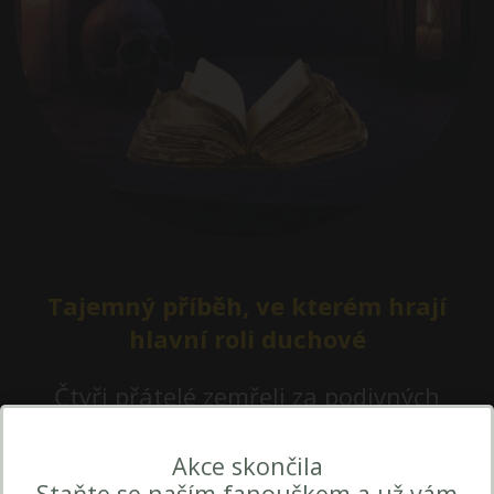
Tajemný příběh, ve kterém hrají
hlavní roli duchové
Čtyři přátelé zemřeli za podivných
okolností a jejich duše zůstaly uvězněny
mezi světem živých a mrtvých. Bloudí
Akce skončila
Staňte se naším fanouškem a už vám