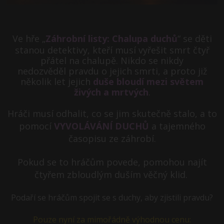
Ve hře „
Záhrobní listy: Chalupa duchů
“ se děti
stanou detektivy, kteří musí vyřešit smrt čtyř
přátel na chalupě. Nikdo se nikdy
nedozvěděl pravdu o jejich smrti, a proto již
několik let jejich
duše bloudí mezi světem
živých a mrtvých
.
Hráči musí odhalit, co se jim skutečně stalo, a to
pomocí
VYVOLÁVÁNÍ DUCHŮ
a tajemného
časopisu ze záhrobí.
Pokud se to hráčům povede, pomohou najít
čtyřem zbloudlým duším věčný klid.
Podaří se hráčům spojit se s duchy, aby zjistili pravdu?
Pouze nyní za mimořádně výhodnou cenu: