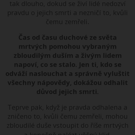
tak dlouho, dokud se živí lidé nedozví
pravdu o jejich smrti a nezničí to, kvůli
čemu zemřeli.
Čas od času duchové ze světa
mrtvých pomohou vybraným
zbloudilým duším a živým lidem
napoví, co se stalo. Jen ti, kdo se
odváží naslouchat a správně vyluštit
všechny nápovědy, dokážou odhalit
důvod jejich smrti.
Teprve pak, když je pravda odhalena a
zničeno to, kvůli čemu zemřeli, mohou
zbloudilé duše vstoupit do říše mrtvých
a konečně nalézt věčný klid.