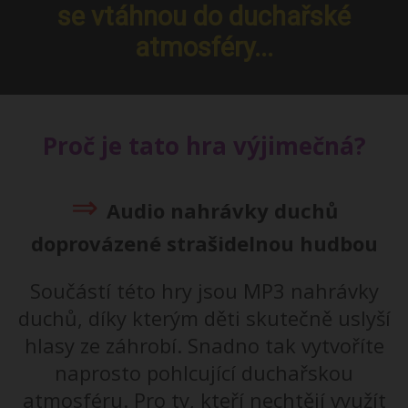
se vtáhnou do duchařské
atmosféry...
Proč je tato hra výjimečná?
⇒
Audio nahrávky duchů
doprovázené strašidelnou hudbou
Součástí této hry jsou MP3 nahrávky
duchů, díky kterým děti skutečně uslyší
hlasy ze záhrobí. Snadno tak vytvoříte
naprosto pohlcující duchařskou
atmosféru. Pro ty, kteří nechtějí využít