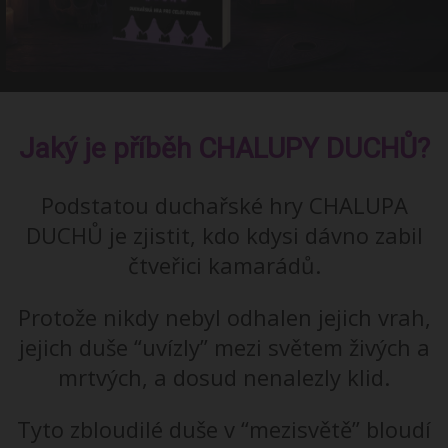
Jaký je příběh CHALUPY DUCHŮ?
Podstatou duchařské hry CHALUPA
DUCHŮ je zjistit, kdo kdysi dávno zabil
čtveřici kamarádů.
Protože nikdy nebyl odhalen jejich vrah,
jejich duše “uvízly” mezi světem živých a
mrtvých, a dosud nenalezly klid.
Tyto zbloudilé duše v “mezisvětě” bloudí