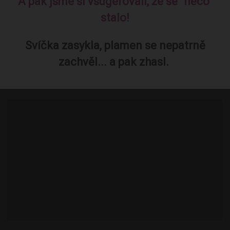
A pak jsme si vsugerovali, že se "něco"
stalo!
Svíčka zasykla, plamen se nepatrně
zachvěl... a pak zhasl.