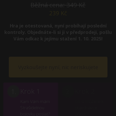
Běžná cena: 349 Kč
239 Kč
Hra je otestovaná, nyní probíhají poslední
kontroly. Objednáte-li si ji v předprodeji, pošlu
Vám odkaz k jejímu stažení 1. 10. 2025
!
Vyzkoušejte nyní, nic neriskujete
Krok 1
Krok 2
Kam Vám mám
Co si můžete k
Strašidelnou
objednávce
bojovku poslat?
přidat?