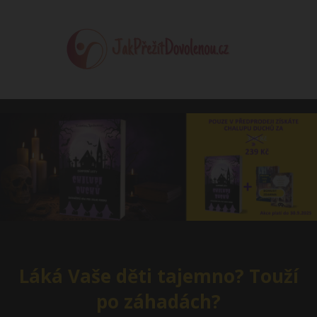
Láká Vaše děti tajemno? Touží
po záhadách?