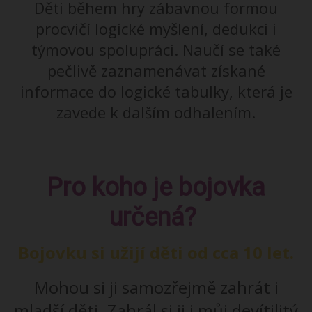
Děti během hry zábavnou formou
procvičí logické myšlení, dedukci i
týmovou spolupráci. Naučí se také
pečlivě zaznamenávat získané
informace do logické tabulky, která je
zavede k dalším odhalením.
Pro koho je bojovka
určená?
Bojovku si užijí děti od cca 10 let.
Mohou si ji samozřejmě zahrát i
mladší děti. Zahrál si ji i můj devítilitý