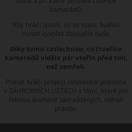
stala a při které zemřela čtveřice
kamarádů.
Aby hráči zjistili, co se stalo, budou
muset vyvolat zbloudilé duše.
Díky tomu zaslechnou, co čtveřice
kamarádů viděla pár vteřin před tím,
než zemřeli.
Pokud hráči propojí informace popsané
v ZÁHROBNÍCH LISTECH s těmi, které jim
řeknou duchové zavražděných, odhalí
pravdu.