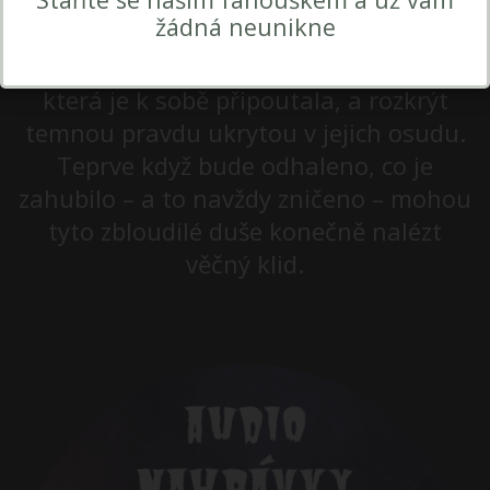
nocí jako stíny, neschopné odejít, dokud
žádná neunikne
nebude odhaleno tajemství jejich smrti.
Hráči se musí postavit neznámé síle,
která je k sobě připoutala, a rozkrýt
temnou pravdu ukrytou v jejich osudu.
Teprve když bude odhaleno, co je
zahubilo – a to navždy zničeno – mohou
tyto zbloudilé duše konečně nalézt
věčný klid.