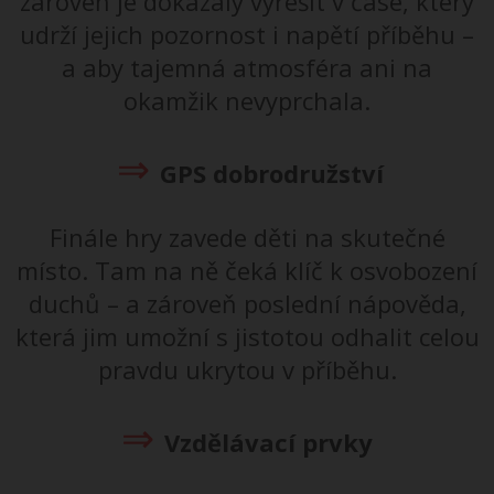
zároveň je dokázaly vyřešit v čase, který
udrží jejich pozornost i napětí příběhu –
a aby tajemná atmosféra ani na
okamžik nevyprchala.
⇒
GPS dobrodružství
Finále hry zavede děti na skutečné
místo. Tam na ně čeká klíč k osvobození
duchů – a zároveň poslední nápověda,
která jim umožní s jistotou odhalit celou
pravdu ukrytou v příběhu.
⇒
Vzdělávací prvky