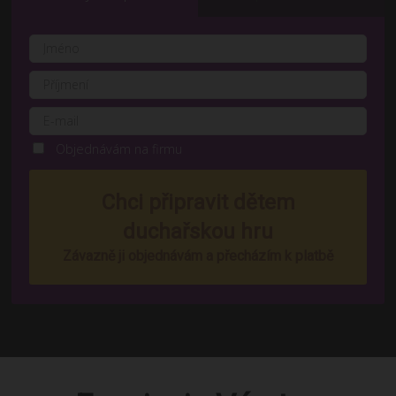
Objednávám na firmu
Chci připravit dětem
duchařskou hru
Závazně ji objednávám a přecházím k platbě